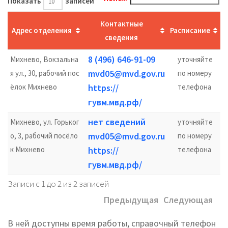
Показать
записей
Контактные
Адрес отделения
Расписание
сведения
8 (496) 646-91-09
Михнево, Вокзальна
уточняйте
mvd05@mvd.gov.ru
я ул., 30, рабочий пос
по номеру
ёлок Михнево
https://
телефона
гувм.мвд.рф/
нет сведений
Михнево, ул. Горьког
уточняйте
mvd05@mvd.gov.ru
о, 3, рабочий посёло
по номеру
к Михнево
https://
телефона
гувм.мвд.рф/
Записи с 1 до 2 из 2 записей
Предыдущая
Следующая
В ней доступны время работы, справочный телефон