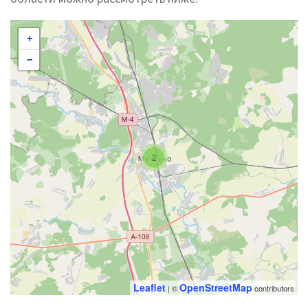
+
−
2
Leaflet
OpenStreetMap
| ©
contributors