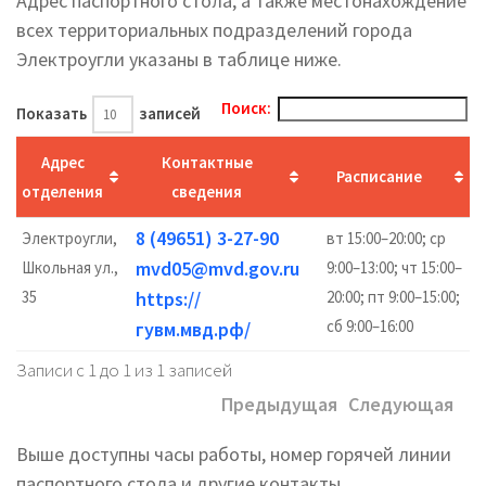
Адрес паспортного стола, а также местонахождение
всех территориальных подразделений города
Электроугли указаны в таблице ниже.
Поиск:
Показать
записей
Адрес
Контактные
Расписание
отделения
сведения
8 (49651) 3-27-90
Электроугли,
вт 15:00–20:00; ср
mvd05@mvd.gov.ru
Школьная ул.,
9:00–13:00; чт 15:00–
35
https://
20:00; пт 9:00–15:00;
сб 9:00–16:00
гувм.мвд.рф/
Записи с 1 до 1 из 1 записей
Предыдущая
Следующая
Выше доступны часы работы, номер горячей линии
паспортного стола и другие контакты.