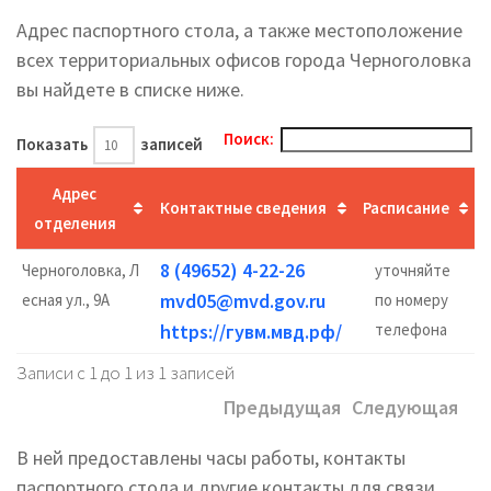
Адрес паспортного стола, а также местоположение
всех территориальных офисов города Черноголовка
вы найдете в списке ниже.
Поиск:
Показать
записей
Адрес
Контактные сведения
Расписание
отделения
8 (49652) 4-22-26
Черноголовка, Л
уточняйте
mvd05@mvd.gov.ru
есная ул., 9А
по номеру
https://гувм.мвд.рф/
телефона
Записи с 1 до 1 из 1 записей
Предыдущая
Следующая
В ней предоставлены часы работы, контакты
паспортного стола и другие контакты для связи.