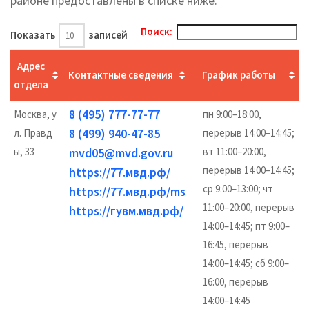
районе предоставлены в списке ниже.
Поиск:
Показать
записей
Адрес
Контактные сведения
График работы
отдела
8 (495) 777-77-77
Москва, у
пн 9:00–18:00,
8 (499) 940-47-85
л. Правд
перерыв 14:00–14:45;
ы, 33
mvd05@mvd.gov.ru
вт 11:00–20:00,
перерыв 14:00–14:45;
https://77.мвд.рф/
ср 9:00–13:00; чт
https://77.мвд.рф/ms
11:00–20:00, перерыв
https://гувм.мвд.рф/
14:00–14:45; пт 9:00–
16:45, перерыв
14:00–14:45; сб 9:00–
16:00, перерыв
14:00–14:45