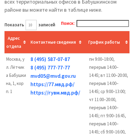
всех территориальных офисов в Бабушкинском
районе вы можете найти в таблице ниже.
Поиск:
Показать
записей
Адрес
Контактные сведения
График работы
отдела
8 (495) 587-07-87
Москва, у
пн 9:00–18:00,
8 (495) 777-77-77
л. Лётчик
перерыв 14:00–
а Бабушки
mvd05@mvd.gov.ru
14:45; вт 11:00–20:00,
на, 1, кор
перерыв 14:00–
https://77.мвд.рф/
п. 1
14:45; ср 9:00–13:00;
https://гувм.мвд.рф/
чт 11:00–20:00,
перерыв 14:00–
14:45; пт 9:00–16:45,
перерыв 14:00–
14:45; сб 9:00–16:00,