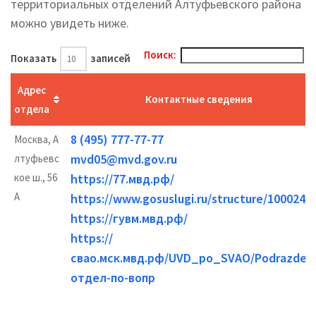
территориальных отделений Алтуфьевского района
можно увидеть ниже.
Поиск:
Показать
записей
Адрес
Контактные сведения
отдела
8 (495) 777-77-77
Москва, А
mvd05@mvd.gov.ru
лтуфьевс
кое ш., 56
https://77.мвд.рф/
А
https://www.gosuslugi.ru/structure/1000242
https://гувм.мвд.рф/
https://
свао.мск.мвд.рф/UVD_po_SVAO/Podrazdelen
отдел-по-вопр