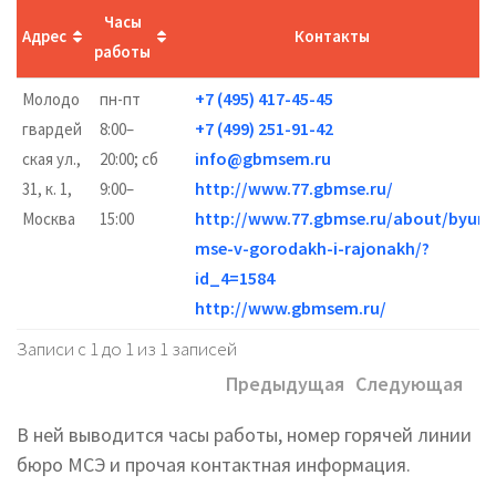
Часы
Адрес
Контакты
работы
+7 (495) 417-45-45
Молодо
пн-пт
+7 (499) 251-91-42
гвардей
8:00–
info@gbmsem.ru
ская ул.,
20:00; сб
http://www.77.gbmse.ru/
31, к. 1,
9:00–
http://www.77.gbmse.ru/about/byuro
Москва
15:00
mse-v-gorodakh-i-rajonakh/?
id_4=1584
http://www.gbmsem.ru/
Записи с 1 до 1 из 1 записей
Предыдущая
Следующая
В ней выводится часы работы, номер горячей линии
бюро МСЭ и прочая контактная информация.