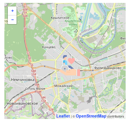
+
−
Leaflet
OpenStreetMap
| ©
contributors