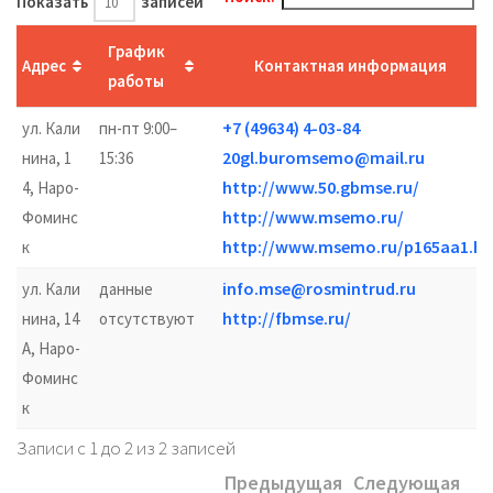
Показать
записей
График
Адрес
Контактная информация
работы
+7 (49634) 4-03-84
ул. Кали
пн-пт 9:00–
20gl.buromsemo@mail.ru
нина, 1
15:36
http://www.50.gbmse.ru/
4, Наро-
http://www.msemo.ru/
Фоминс
http://www.msemo.ru/p165aa1.ht
к
info.mse@rosmintrud.ru
ул. Кали
данные
http://fbmse.ru/
нина, 14
отсутствуют
А, Наро-
Фоминс
к
Записи с 1 до 2 из 2 записей
Предыдущая
Следующая