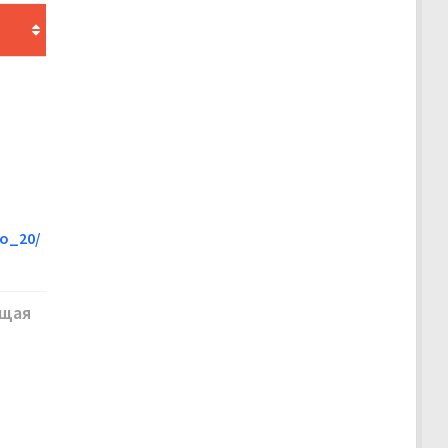
ro_20/
щая