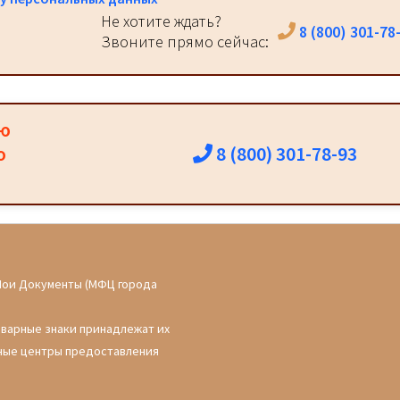
Не хотите ждать?
8 (800) 301-78
Звоните прямо сейчас:
ию
8 (800) 301-78-93
о
Мои Документы (МФЦ города
оварные знаки принадлежат их
ные центры предоставления