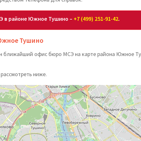
СЭ в районе Южное Тушино –
+7 (499) 251-91-42
.
 Южное Тушино
ен ближайший офис бюро МСЭ на карте района Южное Т
 рассмотреть ниже.