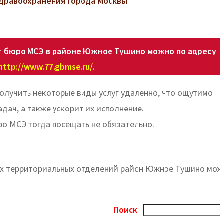
дравоохранения города Москвы
т бюро МСЭ в районе Южное Тушино можно по адресу
http://www.77.gbmse.ru/
.
олучить некоторые виды услуг удаленно, что ощутимо
дач, а также ускорит их исполнение.
ро МСЭ тогда посещать не обязательно.
ех территориальных отделений район Южное Тушино мо
Поиск: