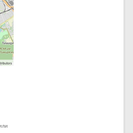
tributors
или