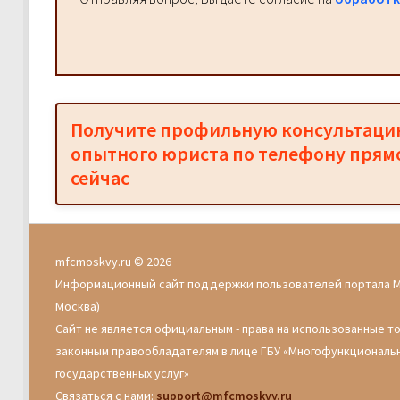
Получите профильную консультац
опытного юриста по телефону прям
сейчас
mfcmoskvy.ru © 2026
Информационный сайт поддержки пользователей портала 
Москва)
Сайт не является официальным - права на использованные т
законным правообладателям в лице ГБУ «Многофункциональ
государственных услуг»
Связаться с нами:
support@mfcmoskvy.ru