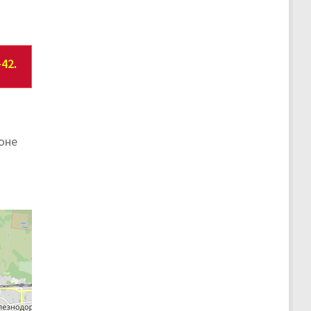
-42
.
оне