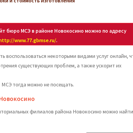
роки и стоимость изготовления
йт бюро МСЭ в районе Новокосино можно по адресу
http://www.77.gbmse.ru/
.
ь воспользоваться некоторыми видами услуг онлайн, ч
отрения существующих проблем, а также ускорит их
 МСЭ тогда можно не посещать.
 Новокосино
риториальных филиалов района Новокосино можно найти