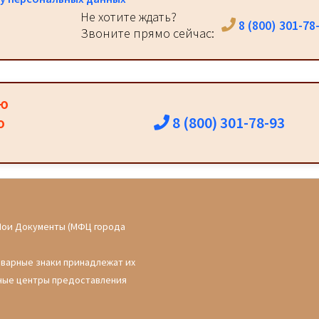
Не хотите ждать?
8 (800) 301-78
Звоните прямо сейчас:
ию
8 (800) 301-78-93
о
Мои Документы (МФЦ города
оварные знаки принадлежат их
ные центры предоставления