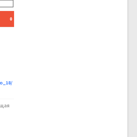
ro_18/
щая