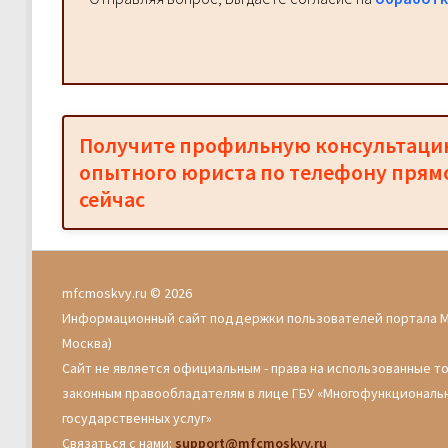
Получите профильную консультац
опытного юриста по телефону прям
сейчас
mfcmoskvy.ru © 2026
Информационный сайт поддержки пользователей портала 
Москва)
Сайт не является официальным - права на использованные т
законным правообладателям в лице ГБУ «Многофункциональ
государственных услуг»
Связаться с нами:
support@mfcmoskvy.ru