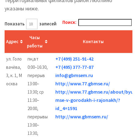
территориальных филиалов район Люблино
указаны ниже.
Поиск:
Показать
записей
Часы
Адрес
Контакты
работы
+7 (499) 251-91-42
ул. Голо
пн,вт
+7 (495) 377-77-87
вачёва,
0:00–16:30,
info@gbmsem.ru
3, к. 1, М
перерыв
http://www.77.gbmse.ru/
осква
13:00–
http://www.77.gbmse.ru/about/byur
13:30; ср
mse-v-gorodakh-i-rajonakh/?
11:30–
id_4=1591
20:00,
http://www.gbmsem.ru/
перерывы
13:00–
13:30,