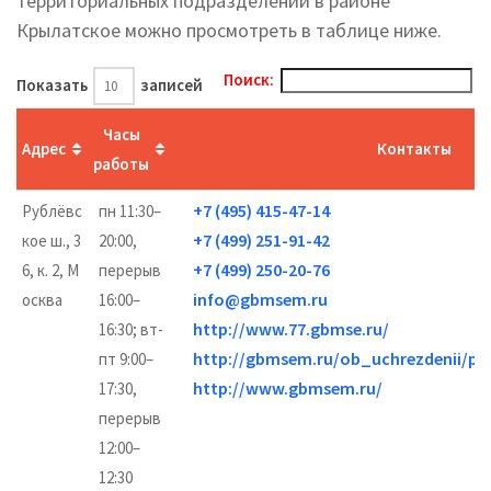
территориальных подразделений в районе
Крылатское можно просмотреть в таблице ниже.
Поиск:
Показать
записей
Часы
Адрес
Контакты
работы
+7 (495) 415-47-14
Рублёвс
пн 11:30–
+7 (499) 251-91-42
кое ш., 3
20:00,
+7 (499) 250-20-76
6, к. 2, М
перерыв
info@gbmsem.ru
осква
16:00–
http://www.77.gbmse.ru/
16:30; вт-
http://gbmsem.ru/ob_uchrezdenii/po
пт 9:00–
http://www.gbmsem.ru/
17:30,
перерыв
12:00–
12:30