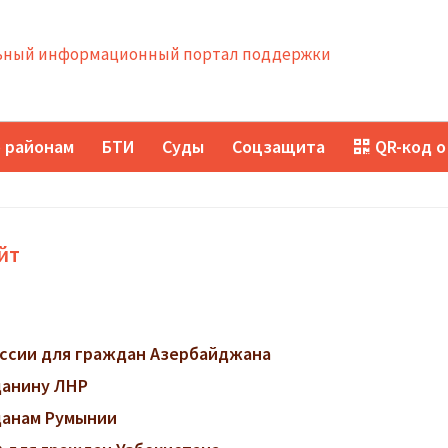
ный информационный портал поддержки
 районам
БТИ
Суды
Соцзащита
QR-код о
йт
ссии для граждан Азербайджана
данину ЛНР
данам Румынии