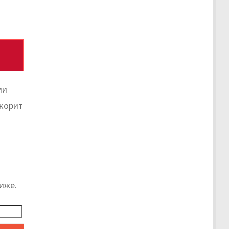
ми
скорит
иже.