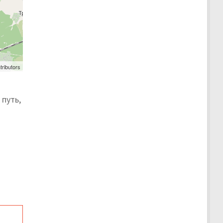
tributors
путь,
я