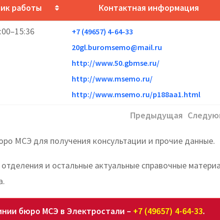
ик работы
Контактная информация
:00–15:36
+7 (49657) 4-64-33
20gl.buromsemo@mail.ru
http://www.50.gbmse.ru/
http://www.msemo.ru/
http://www.msemo.ru/p188aa1.html
Предыдущая
Следую
юро МСЭ для получения консультации и прочие данные.
т отделения и остальные актуальные справочные матери
а.
инии бюро МСЭ в Электростали –
+7 (49657) 4-64-33
.