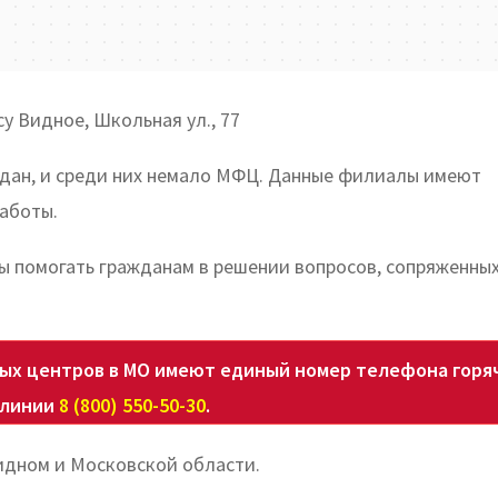
у Видное, Школьная ул., 77
ждан, и среди них немало МФЦ. Данные филиалы имеют
аботы.
ы помогать гражданам в решении вопросов, сопряженных
х центров в МО имеют единый номер телефона горя
линии
8 (800) 550-50-30
.
идном и Московской области.