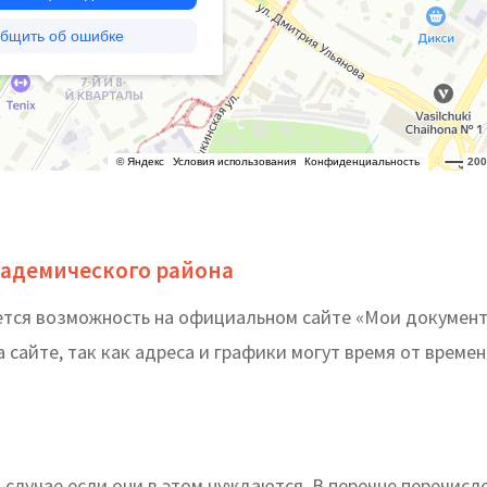
адемического района
ется возможность на официальном сайте «Мои докумен
 сайте, так как адреса и графики могут время от време
случае если они в этом нуждаются. В перечне перечисл