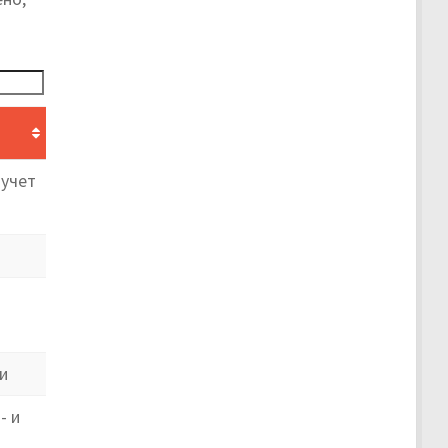
 учет
и
- и