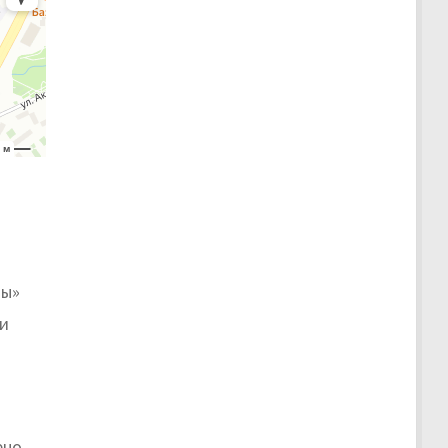
ты»
ни
ено,