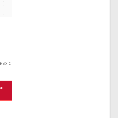
ных с
он