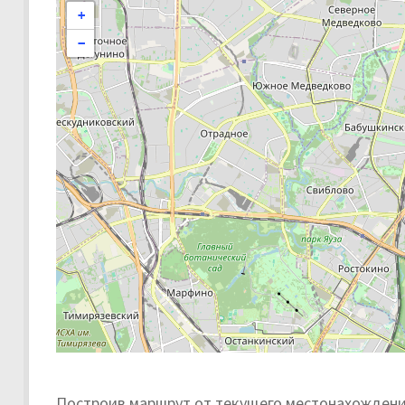
+
−
Построив маршрут от текущего местонахождения