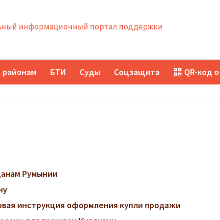
ный информационный портал поддержки
 районам
БТИ
Суды
Соцзащита
QR-код о
данам Румынии
ну
говая инструкция оформления купли продажи