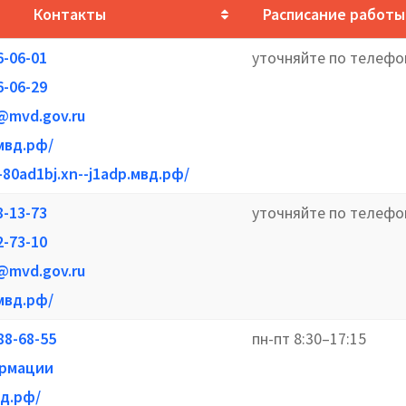
Контакты
Расписание работы
6-06-01
уточняйте по телефо
6-06-29
@mvd.gov.ru
.мвд.рф/
--80ad1bj.xn--j1adp.мвд.рф/
8-13-73
уточняйте по телефо
2-73-10
@mvd.gov.ru
.мвд.рф/
88-68-55
пн-пт 8:30–17:15
рмации
вд.рф/