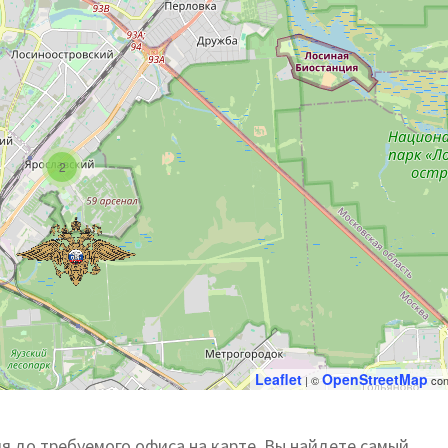
2
Leaflet
OpenStreetMap
| ©
con
 до требуемого офиса на карте, Вы найдете самый