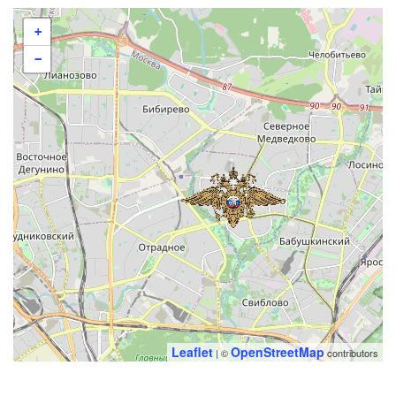
+
−
Leaflet
OpenStreetMap
| ©
contributors