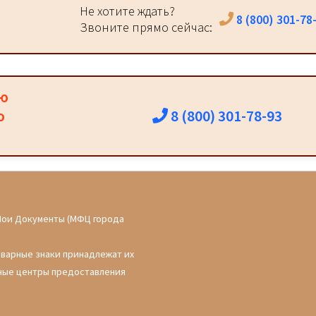
Не хотите ждать?
8 (800) 301-78
Звоните прямо сейчас:
ию
8 (800) 301-78-93
о
Мои Документы (МФЦ города
оварные знаки принадлежат их
ные центры предоставления