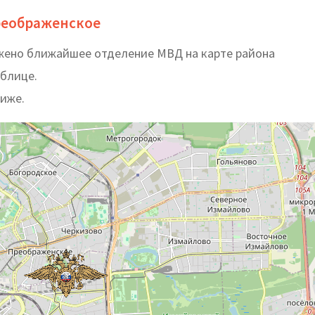
реображенское
ожено ближайшее отделение МВД на карте района
аблице.
ниже.