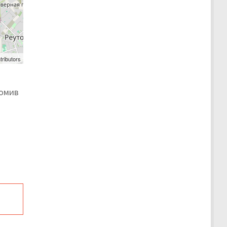
tributors
номив