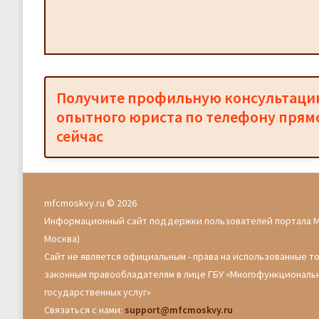
Получите профильную консультац
опытного юриста по телефону прям
сейчас
mfcmoskvy.ru © 2026
Информационный сайт поддержки пользователей портала 
Москва)
Сайт не является официальным - права на использованные т
законным правообладателям в лице ГБУ «Многофункциональ
государственных услуг»
Связаться с нами:
support@mfcmoskvy.ru