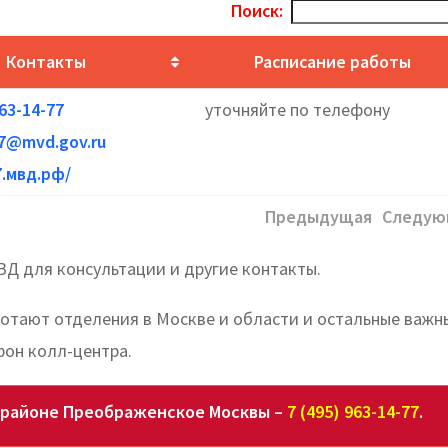
Поиск:
Контакты
Расписание работы
963-14-77
уточняйте по телефону
7@mvd.gov.ru
7.мвд.рф/
Предыдущая
Следую
ВД для консультации и другие контакты.
ботают отделения в Москве и области и остальные важн
фон колл-центра.
 районе Преображенское Москвы –
7 (495) 963-14-77
.