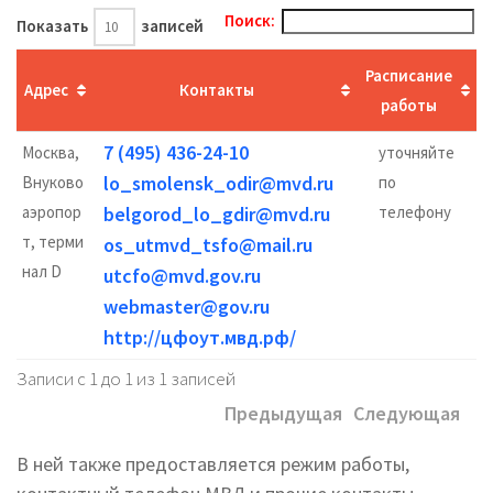
Поиск:
Показать
записей
Расписание
Адрес
Контакты
работы
7 (495) 436-24-10
Москва,
уточняйте
lo_smolensk_odir@mvd.ru
Внуково
по
аэропор
belgorod_lo_gdir@mvd.ru
телефону
т, терми
os_utmvd_tsfo@mail.ru
нал D
utcfo@mvd.gov.ru
webmaster@gov.ru
http://цфоут.мвд.рф/
Записи с 1 до 1 из 1 записей
Предыдущая
Следующая
В ней также предоставляется режим работы,