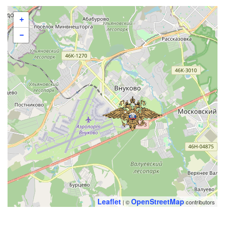
+
−
Leaflet
OpenStreetMap
| ©
contributors