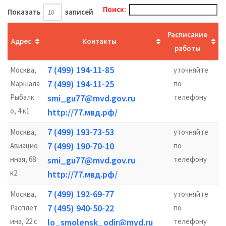
Поиск:
Показать
записей
Расписание
Адрес
Контакты
работы
7 (499) 194-11-85
Москва,
уточняйте
7 (499) 194-11-25
Маршала
по
Рыбалк
smi_gu77@mvd.gov.ru
телефону
о, 4 к1
http://77.мвд.рф/
7 (499) 193-73-53
Москва,
уточняйте
7 (499) 190-70-10
Авиацио
по
нная, 68
smi_gu77@mvd.gov.ru
телефону
к2
http://77.мвд.рф/
7 (499) 192-69-77
Москва,
уточняйте
7 (495) 940-50-22
Расплет
по
ина, 22 с
lo_smolensk_odir@mvd.ru
телефону