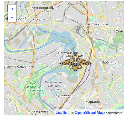
+
−
Leaflet
OpenStreetMap
| ©
contributors