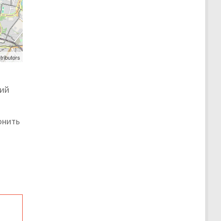
tributors
ший
онить