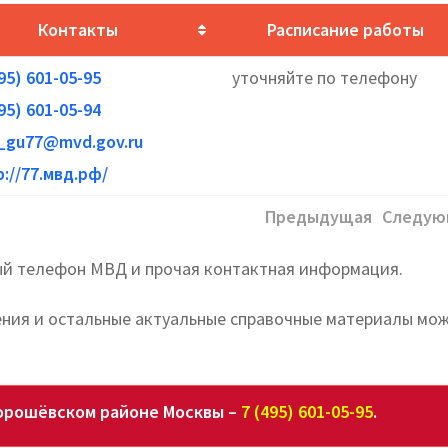
Контакты
Расписание работы
495) 601-05-95
уточняйте по телефону
495) 601-05-94
_gu77@mvd.gov.ru
p://77.мвд.рф/
Предыдущая
Следую
ый телефон МВД и прочая контактная информация.
ения и остальные актуальные справочные материалы мо
Хорошёвском районе Москвы –
7 (495) 601-05-95
.