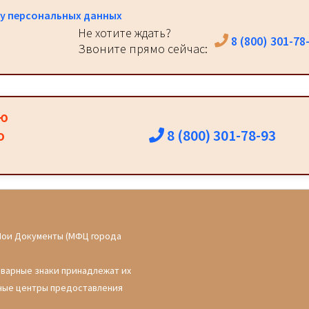
у персональных данных
Не хотите ждать?
8 (800) 301-78
Звоните прямо сейчас:
ию
8 (800) 301-78-93
о
Мои Документы (МФЦ города
оварные знаки принадлежат их
ные центры предоставления