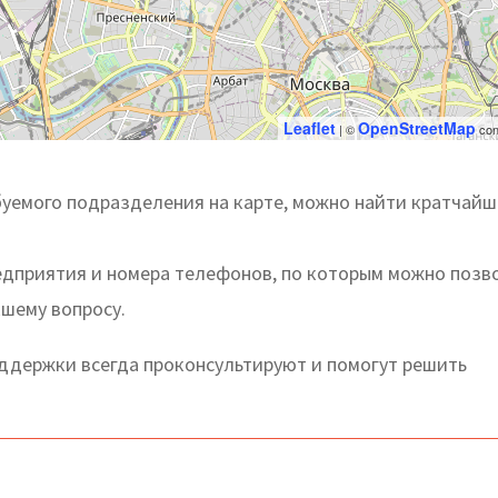
Leaflet
OpenStreetMap
| ©
con
буемого подразделения на карте, можно найти кратчай
редприятия и номера телефонов, по которым можно позв
кшему вопросу.
держки всегда проконсультируют и помогут решить