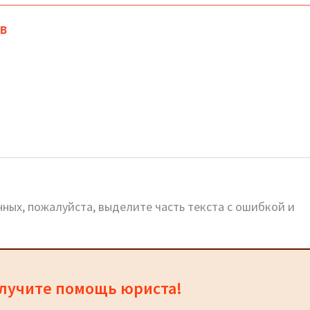
в
-Никулино: официальный сайт, телефоны, адреса
ных, пожалуйста, выделите часть текста с ошибкой и
олучите помощь юриста!