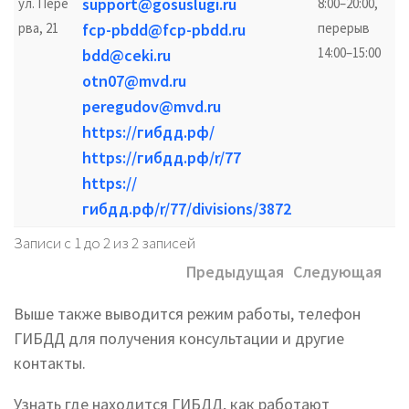
support@gosuslugi.ru
ул. Пере
8:00–20:00,
рва, 21
fcp-pbdd@fcp-pbdd.ru
перерыв
14:00–15:00
bdd@ceki.ru
otn07@mvd.ru
peregudov@mvd.ru
https://гибдд.рф/
https://гибдд.рф/r/77
https://
гибдд.рф/r/77/divisions/3872
Записи с 1 до 2 из 2 записей
Предыдущая
Следующая
Выше также выводится режим работы, телефон
ГИБДД для получения консультации и другие
контакты.
Узнать где находится ГИБДД, как работают