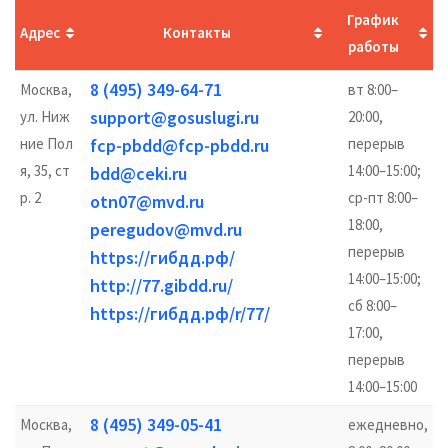
График
Адрес
Контакты
работы
8 (495) 349-64-71
Москва,
вт 8:00–
support@gosuslugi.ru
ул. Ниж
20:00,
ние Пол
fcp-pbdd@fcp-pbdd.ru
перерыв
я, 35, ст
14:00–15:00;
bdd@ceki.ru
р. 2
ср-пт 8:00–
otn07@mvd.ru
18:00,
peregudov@mvd.ru
перерыв
https://гибдд.рф/
14:00–15:00;
http://77.gibdd.ru/
сб 8:00–
https://гибдд.рф/r/77/
17:00,
перерыв
14:00–15:00
8 (495) 349-05-41
Москва,
ежедневно,