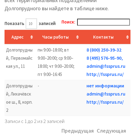
всех территориальных подразделений
Долгопрудного вы найдете в таблице ниже.
Поиск:
Показать
записей
Адрес
Часы работы
Контакты
8 (800) 250-39-32
Долгопрудны
пн 9:00–18:00; вт
8 (495) 576-95-90,
й, Первомайс
9:00–20:00; ср 9:00–
admin@fssprus.ru
кая ул., 11
18:00; чт 9:00–20:00;
http://fssprus.ru/
пт 9:00–16:45
нет информации
Долгопрудны
-
admin@fssprus.ru
й, Лихачёвск
http://fssprus.ru/
ое ш., 8, корп.
2
Записи с 1 до 2 из 2 записей
Предыдущая
Следующая