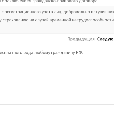
и с заключением гражданско-правового договора
ю с регистрационного учета лиц, добровольно вступивших
 страхованию на случай временной нетрудоспособности 
Предыдущая
Следую
 бесплатного рода любому гражданину РФ.
т и горячая линия