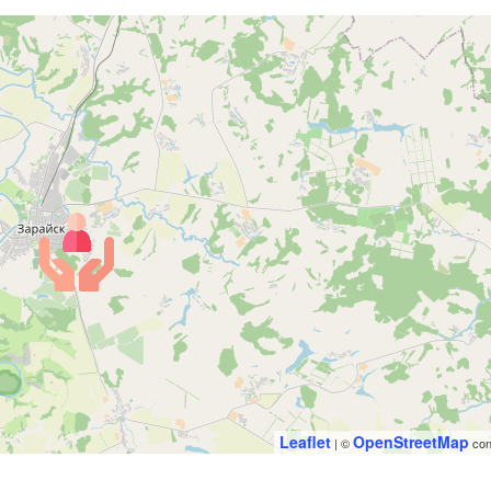
Leaflet
OpenStreetMap
| ©
con