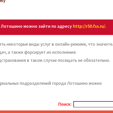
ику
в Лотошино можно зайти по адресу
http://r50.fss.ru/
.
ть некоторые виды услуг в онлайн-режиме, что значите
ч, а также форсирует их исполнение.
цстрахования в таком случае посещать не обязательно.
ториальных подразделений города Лотошино можно
Поиск: