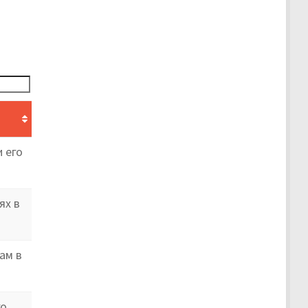
 его
ях в
ам в
го