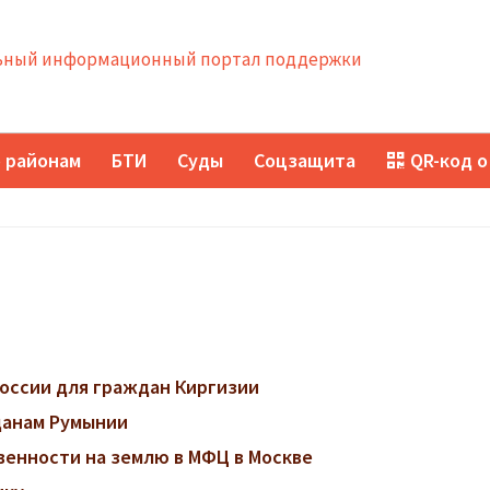
ный информационный портал поддержки
 районам
БТИ
Суды
Соцзащита
QR-код о
оссии для граждан Киргизии
данам Румынии
венности на землю в МФЦ в Москве