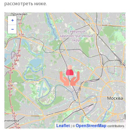
рассмотреть ниже.
+
−
Leaflet
OpenStreetMap
| ©
contributors