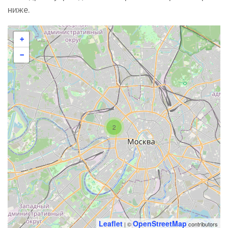
ниже.
+
−
2
Leaflet
OpenStreetMap
| ©
contributors