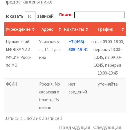
предоставлены ниже.
Поиск:
Показать
записей
Учреждение
Адрес
Контакты
График
+7 (496)
Пушкинский
Учинская у
пн-чт 09:00–18:00,
585-49-41
МФ ФКУ УИИ
л., 14, Пушк
перерыв 13:00–
УФСИН Росси
ино
13:45, пт 09:00–
по МО
16:45, перерыв
13:00–13:45
ФСИН
Россия, Мо
нет
уточняйте
сковская о
сведений
бласть, Пу
шкино
Записи с 1 до 2 из 2 записей
Предыдущая
Следующая