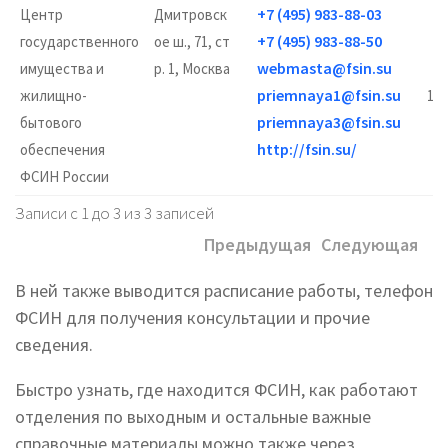
+7 (495) 983-88-03
Центр
Дмитровск
пн
+7 (495) 983-88-50
государственного
ое ш., 71, ст
webmasta@fsin.su
имущества и
р. 1, Москва
priemnaya1@fsin.su
жилищно-
12:
priemnaya3@fsin.su
бытового
0
http://fsin.su/
обеспечения
ФСИН России
1
Записи с 1 до 3 из 3 записей
Предыдущая
Следующая
В ней также выводится расписание работы, телефон
ФСИН для получения консультации и прочие
сведения.
Быстро узнать, где находится ФСИН, как работают
отделения по выходным и остальные важные
справочные материалы можно также через