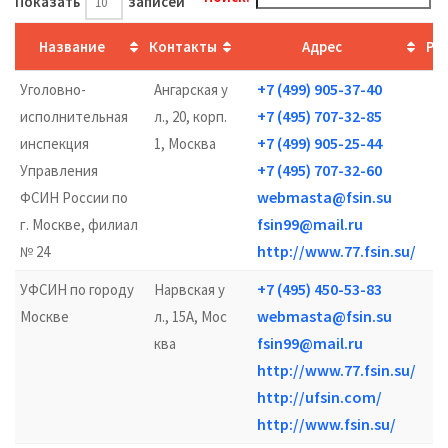
Показать
записей
Название
Контакты
Адрес
Ра
+7 (499) 905-37-40
Уголовно-
Ангарская у
+7 (495) 707-32-85
исполнительная
л., 20, корп.
0
+7 (499) 905-25-44
инспекция
1, Москва
+7 (495) 707-32-60
Управления
1
webmasta@fsin.su
ФСИН России по
fsin99@mail.ru
г. Москве, филиал
http://www.77.fsin.su/
№ 24
+7 (495) 450-53-83
УФСИН по городу
Нарвская у
пн
webmasta@fsin.su
Москве
л., 15А, Мос
fsin99@mail.ru
ква
http://www.77.fsin.su/
1
http://ufsin.com/
http://www.fsin.su/