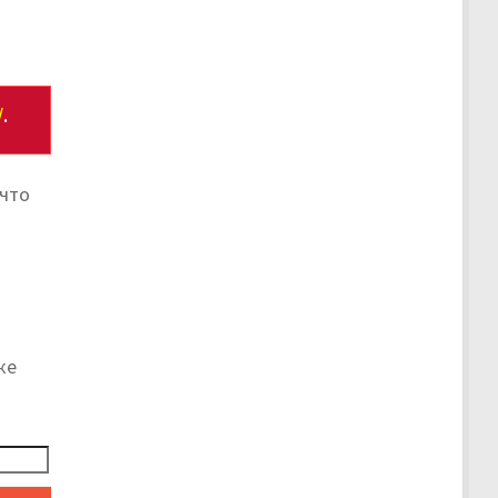
/
.
 что
ке