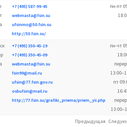
е
пн-пт 0
+7 (495) 587-99-45
т
18:0
webmasta@fsin.su
а
ufsinmo@50.fsin.su
http://50.fsin.su/
ск
пн-чт 0
+7 (495) 350-45-19
ор
18:0
+7 (495) 350-45-09
а
пере
webmasta@fsin.su
13:00–1
fsin99@mail.ru
пт 09:
ufsin@77.fsin.gov.ru
16:4
osbufsin@mail.ru
пере
http://77.fsin.su/grafiki_priema/priem_yii.php
13:00–1
Предыдущая
Следую