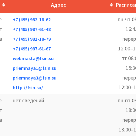
Адрес
Расписа
е
пн-чт 0
+7 (495) 982-18-62
т
16:4
+7 (495) 987-61-48
а
пере
+7 (495) 982-18-79
12:00–1
+7 (495) 987-61-67
пт 08:
webmasta@fsin.su
15:3
priemnaya1@fsin.su
пере
priemnaya3@fsin.su
12:00–1
http://fsin.su/
е
нет сведений
пн-пт 0
т
18:0
а
пере
13:00–1