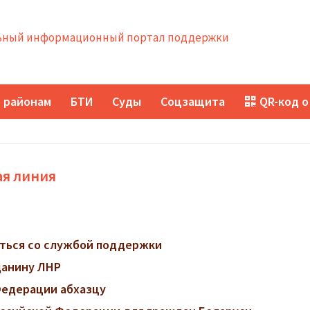
ный информационный портал поддержки
 районам
БТИ
Суды
Соцзащита
QR-код о
ая линия
заться со службой поддержки
данину ЛНР
Федерации абхазцу