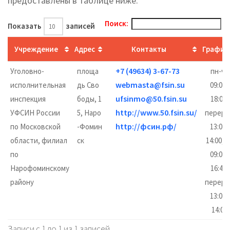
предоставлены в таблице ниже.
Поиск:
Показать
записей
Учреждение
Адрес
Контакты
График
+7 (49634) 3-67-73
Уголовно-
площа
пн-чт
webmasta@fsin.su
исполнительная
дь Сво
09:00–
ufsinmo@50.fsin.su
инспекция
боды, 1
18:00,
http://www.50.fsin.su/
УФСИН России
5, Наро
переры
http://фсин.рф/
по Московской
-Фомин
13:00–
области, филиал
ск
14:00, 
по
09:00–
Нарофоминскому
16:45,
району
переры
13:00–
14:00
Записи с 1 до 1 из 1 записей