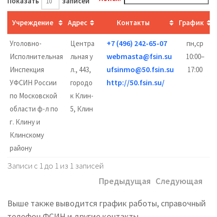
Показать
записей
Учреждение
Адрес
Контакты
График
+7 (496) 242-65-07
Уголовно-
Центра
пн,ср
webmasta@fsin.su
Исполнительная
льная у
10:00–
ufsinmo@50.fsin.su
Инспекция
л., 443,
17:00
http://50.fsin.su/
УФСИН России
городо
по Московской
к Клин-
области ф-л по
5, Клин
г. Клину и
Клинскому
району
Записи с 1 до 1 из 1 записей
Предыдущая
Следующая
Выше также выводится график работы, справочный
телефон ФСИН и другие контакты.