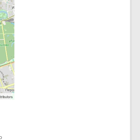
tributors
о