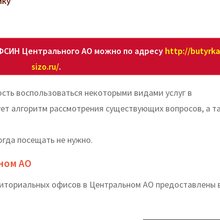
ику
ФСИН Центрального АО можно по адресу
http://butyrka
sizo.ru/
.
сть воспользоваться некоторыми видами услуг в
ет алгоритм рассмотрения существующих вопросов, а т
огда посещать не нужно.
ном АО
риториальных офисов в Центральном АО предоставлены 