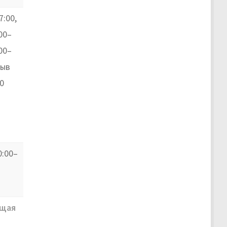
7:00,
00–
:00–
рыв
0
0:00–
щая