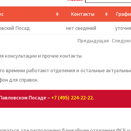
ес
Контакты
Графи
ловский Посад
нет сведений
уточня
Предыдущая
Следую
я консультации и прочие контакты.
ого времени работают отделения и остальные актуальны
фон для справок.
Павловском Посаде –
+7 (495) 224-22-22
.
оваться, где расположено ближайшее отделение ФСБ н