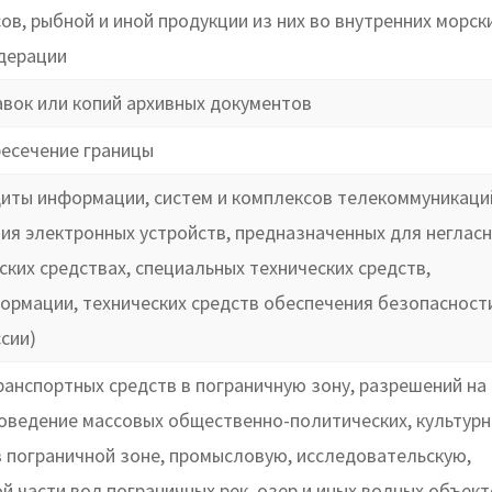
ов, рыбной и иной продукции из них во внутренних морск
едерации
авок или копий архивных документов
ресечение границы
щиты информации, систем и комплексов телекоммуникаци
ия электронных устройств, предназначенных для неглас
ких средствах, специальных технических средств,
ормации, технических средств обеспечения безопасност
сии)
ранспортных средств в пограничную зону, разрешений на
оведение массовых общественно-политических, культурн
в пограничной зоне, промысловую, исследовательскую,
й части вод пограничных рек, озер и иных водных объект