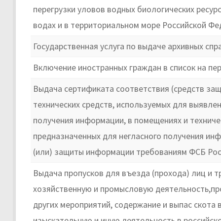
перегрузки уловов водных биологических ресурс
водах и в территориальном море Российской Ф
Государственная услуга по выдаче архивных спр
Включение иностранных граждан в список на пе
Выдача сертификата соответствия (средств за
технических средств, используемых для выявлен
получения информации, в помещениях и техничес
предназначенных для негласного получения инф
(или) защиты информации требованиям ФСБ Рос
Выдача пропусков для въезда (прохода) лиц и т
хозяйственную и промысловую деятельность,пр
других мероприятий, содержание и выпас скота 
изыскательную и иную деятельность в российско