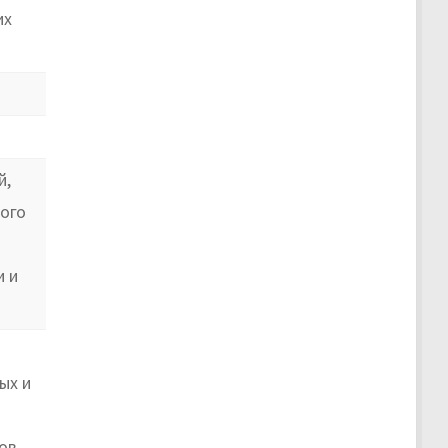
их
й,
ного
и и
ых и
ов,