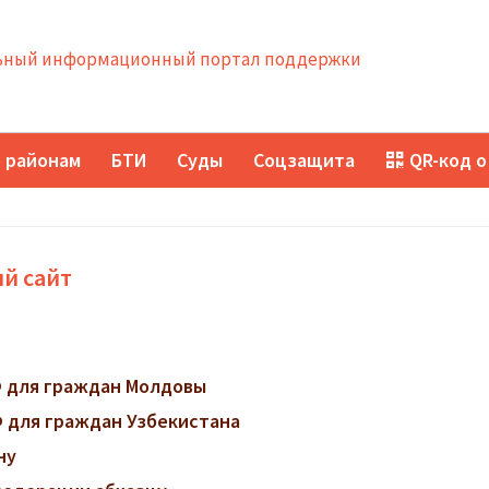
ный информационный портал поддержки
 районам
БТИ
Суды
Соцзащита
QR-код о
й сайт
 для граждан Молдовы
 для граждан Узбекистана
ну