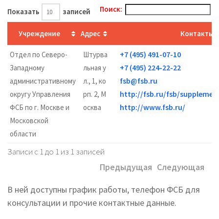
Поиск:
Показать
записей
Учреждение
Адрес
Контакты
+7 (495) 491-07-10
Отдел по Северо-
Штурва
+7 (495) 224-22-22
Западному
льная у
fsb@fsb.ru
административному
л., 1, ко
http://fsb.ru/fsb/supplem
округу Управления
рп. 2, М
http://www.fsb.ru/
ФСБ по г. Москве и
осква
Московской
области
Записи с 1 до 1 из 1 записей
Предыдущая
Следующая
В ней доступны график работы, телефон ФСБ для
консультации и прочие контактные данные.