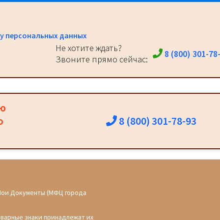
у персональных данных
Не хотите ждать?
8 (800) 301-78
Звоните прямо сейчас:
ию
8 (800) 301-78-93
о
Мои Документы (МФЦ города
оварные знаки принадлежат их