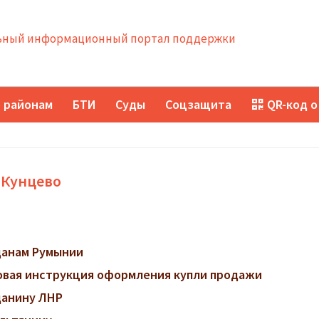
ный информационный портал поддержки
 районам
БТИ
Суды
Соцзащита
QR-код о
 Кунцево
данам Румынии
говая инструкция оформления купли продажи
данину ЛНР