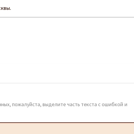
квы.
жба в Пушкино
ных, пожалуйста, выделите часть текста с ошибкой и