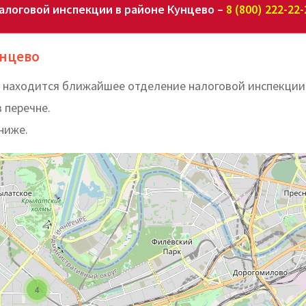
алоговой инспекции в районе Кунцево –
8 (800) 222-22-
унцево
де находится ближайшее отделение налоговой инспекции
в перечне.
ниже.
4