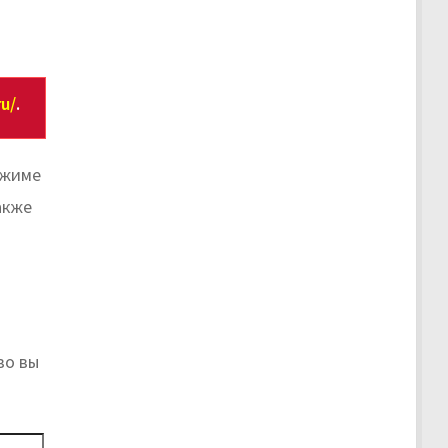
u/
.
ежиме
акже
во вы