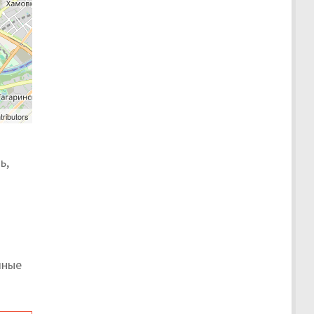
tributors
ь,
о
чные