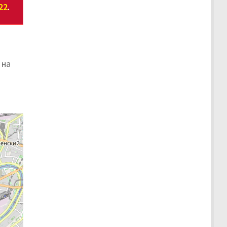
22
.
 на