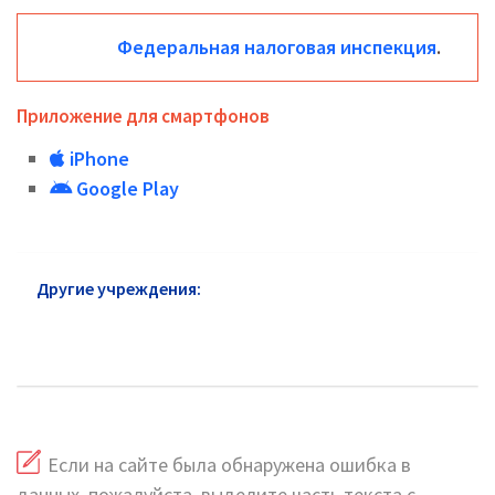
Федеральная налоговая инспекция
.
Приложение для смартфонов
iPhone
Google Play
Другие учреждения:
Федеральная налоговая
служба район Проспект Вернадского: адреса и
сайт
Если на сайте была обнаружена ошибка в
данных, пожалуйста, выделите часть текста с