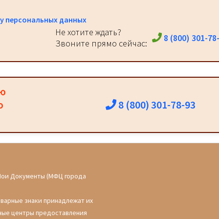
у персональных данных
Не хотите ждать?
8 (800) 301-78
Звоните прямо сейчас:
ию
8 (800) 301-78-93
о
Мои Документы (МФЦ города
оварные знаки принадлежат их
ные центры предоставления