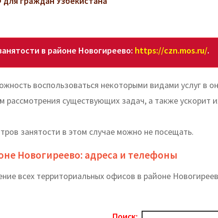
 для граждан Узбекистана
анятости в районе Новогиреево:
https://czn.mos.ru/
.
ожность воспользоваться некоторыми видами услуг в о
м рассмотрения существующих задач, а также ускорит и
нтров занятости в этом случае можно не посещать.
йоне Новогиреево: адреса и телефоны
ение всех территориальных офисов в районе Новогирее
Поиск: