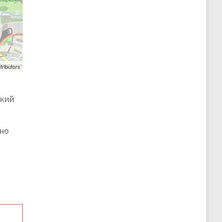
tributors
ткий
жно