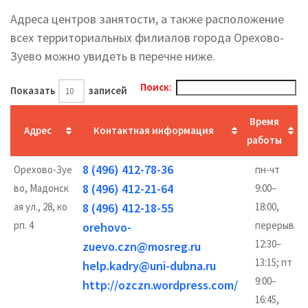
Адреса центров занятости, а также расположение
всех территориальных филиалов города Орехово-
Зуево можно увидеть в перечне ниже.
Поиск:
Показать
записей
Время
Адрес
Контактная информация
работы
8 (496) 412-78-36
Орехово-Зуе
пн-чт
8 (496) 412-21-64
во, Мадонск
9:00–
ая ул., 28, ко
8 (496) 412-18-55
18:00,
рп. 4
перерыв
orehovo-
12:30–
zuevo.czn@mosreg.ru
13:15; пт
help.kadry@uni-dubna.ru
9:00–
http://ozczn.wordpress.com/
16:45,