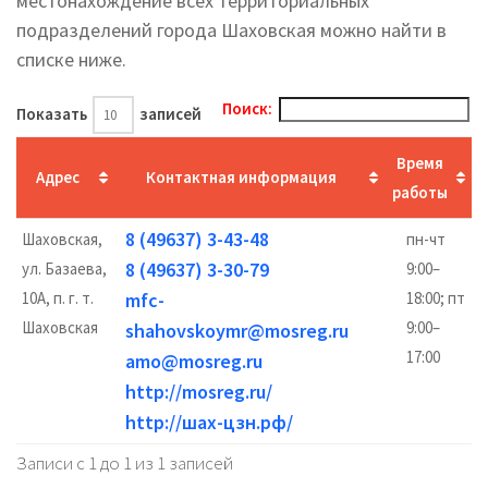
местонахождение всех территориальных
подразделений города Шаховская можно найти в
списке ниже.
Поиск:
Показать
записей
Время
Адрес
Контактная информация
работы
8 (49637) 3-43-48
Шаховская,
пн-чт
8 (49637) 3-30-79
ул. Базаева,
9:00–
10А, п. г. т.
mfc-
18:00; пт
Шаховская
9:00–
shahovskoymr@mosreg.ru
17:00
amo@mosreg.ru
http://mosreg.ru/
http://шах-цзн.рф/
Записи с 1 до 1 из 1 записей