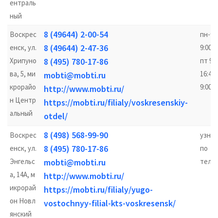
ентраль
ный
8 (49644) 2-00-54
Воскрес
пн-чт
8 (49644) 2-47-36
енск, ул.
9:00–1
Хрипуно
8 (495) 780-17-86
пт 9:
ва, 5, ми
16:45;
mobti@mobti.ru
крорайо
9:00–
http://www.mobti.ru/
н Центр
https://mobti.ru/filialy/voskresenskiy-
альный
otdel/
8 (498) 568-99-90
Воскрес
узна
8 (495) 780-17-86
енск, ул.
по
Энгельс
mobti@mobti.ru
теле
а, 14А, м
http://www.mobti.ru/
икрорай
https://mobti.ru/filialy/yugo-
он Новл
vostochnyy-filial-kts-voskresensk/
янский