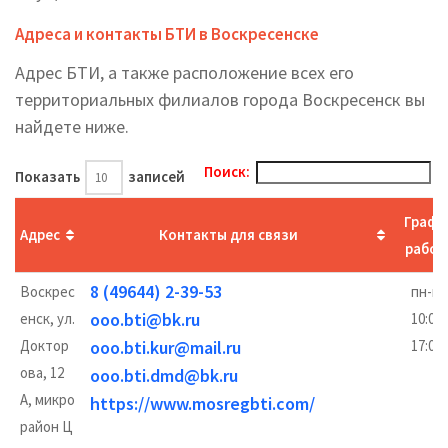
Адреса и контакты БТИ в Воскресенске
Адрес БТИ, а также расположение всех его
территориальных филиалов города Воскресенск вы
найдете ниже.
Поиск:
Показать
записей
Графи
Адрес
Контакты для связи
работ
8 (49644) 2-39-53
Воскрес
пн-пт
ooo.bti@bk.ru
енск, ул.
10:00
Доктор
ooo.bti.kur@mail.ru
17:00
ова, 12
ooo.bti.dmd@bk.ru
А, микро
https://www.mosregbti.com/
район Ц