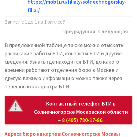
с
https://mobti.ru/filialy/solnechnogorskiy-
1
filial/
Записи с 1 до 1 из 1 записей
Предыдущая
Следующая
В предложенной таблице также можно отыскать
расписание работы БТИ, контакты БТИ и другие
сведения. Узнать где находится БТИ, до какого
времени работают отделения бюро в Москве и
другую важную информацию можно также через
телефон колл-центра БТИ.
Контактный телефон БТИ в
Солнечногорске Московской области
–
8 (495) 780-17-86
.
Адреса бюро на карте в Солнечногорске Москвы