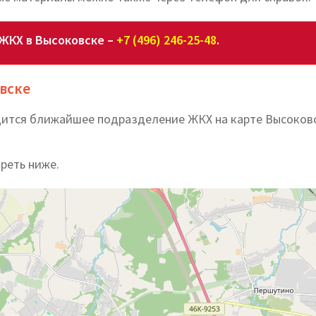
 ЖКХ в Высоковске –
+7 (496) 246-25-48
.
овске
одится ближайшее подразделение ЖКХ на карте Высоков
реть ниже.