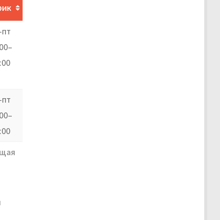
фик
-пт
:00–
:00
-пт
:00–
:00
щая
и