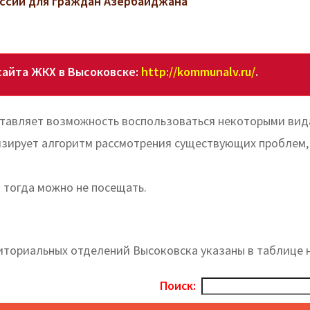
ссии для граждан Азербайджана
сайта ЖКХ в Высоковске:
http://kommunalv.ru/
.
ставляет возможность воспользоваться некоторыми ви
изирует алгоритм рассмотрения существующих проблем,
 тогда можно не посещать.
иториальных отделений Высоковска указаны в таблице 
Поиск: