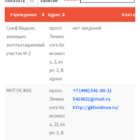
Показать
записей
Учреждение
Адрес
Контак
Сэжф Видное,
просп.
нет сведений
жилищно-
Ленинс
эксплуатационный
кого Ко
участок № 2
мсомол
а, 2, ко
рп. 3, В
идное
+7 (495) 541-00-21
МУП УК ЖКХ
просп.
5410021@mail.ru
Ленинс
http://gkhvidnoe.ru/
кого Ко
мсомол
а, 23, ко
рп. 3, В