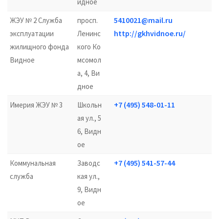
идное
5410021@mail.ru
ЖЭУ № 2 Служба
просп.
http://gkhvidnoe.ru/
эксплуатации
Ленинс
жилищного фонда
кого Ко
Видное
мсомол
а, 4, Ви
дное
+7 (495) 548-01-11
Имерия ЖЭУ № 3
Школьн
ая ул., 5
6, Видн
ое
+7 (495) 541-57-44
Коммунальная
Заводс
служба
кая ул.,
9, Видн
ое