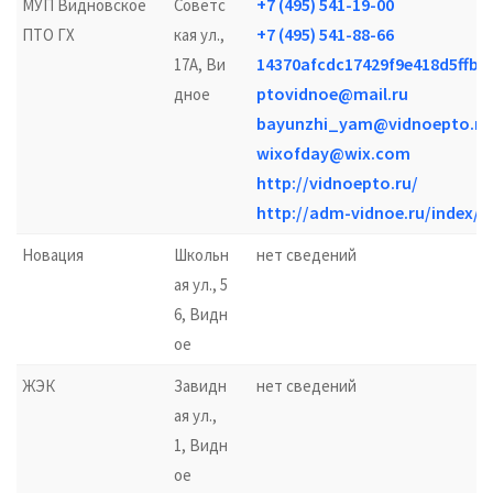
+7 (495) 541-19-00
МУП Видновское
Советс
+7 (495) 541-88-66
ПТО ГХ
кая ул.,
14370afcdc17429f9e418d5ffbd
17А, Ви
ptovidnoe@mail.ru
дное
bayunzhi_yam@vidnoepto.ru
wixofday@wix.com
http://vidnoepto.ru/
http://adm-vidnoe.ru/index/0
Новация
Школьн
нет сведений
ая ул., 5
6, Видн
ое
ЖЭК
Завидн
нет сведений
ая ул.,
1, Видн
ое