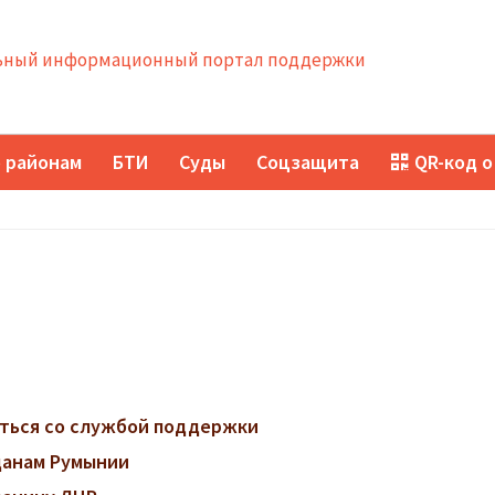
ный информационный портал поддержки
 районам
БТИ
Суды
Соцзащита
QR-код о
заться со службой поддержки
данам Румынии