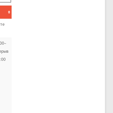
те
:00–
рерыв
:00