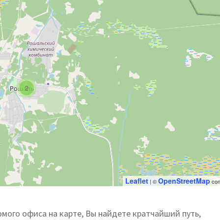
2
Leaflet
OpenStreetMap
| ©
con
ого офиса на карте, Вы найдете кратчайший путь,