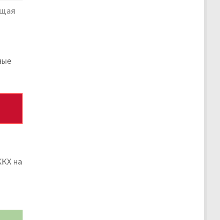
щая
ные
ЖКХ на