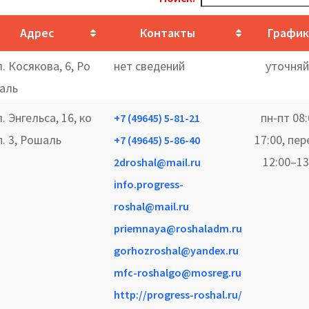
Адрес
Контакты
График
л. Косякова, 6, Ро
нет сведений
уточняй
аль
л. Энгельса, 16, ко
пн-пт 08
+7 (49645) 5-81-21
п. 3, Рошаль
17:00, пе
+7 (49645) 5-86-40
12:00–13
2droshal@mail.ru
info.progress-
roshal@mail.ru
priemnaya@roshaladm.ru
gorhozroshal@yandex.ru
mfc-roshalgo@mosreg.ru
http://progress-roshal.ru/