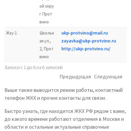
ой окру
г Прот
вино
ukp-protvino@mail.ru
Жэу-1
Школьн
zayavka@ukp-protvino.ru
ая ул.,
http://ukp-protvino.ru/
2, Прот
вино
Записи с 1 до 6 из 6 записей
Предыдущая
Следующая
Выше также выводится режим работы, контактный
телефон ЖКХ и прочие контакты для связи.
Быстро узнать, где находится ЖКХ РФ рядом с вами,
до какого времени работают отделения в Москве и
области и остальные актуальные справочные