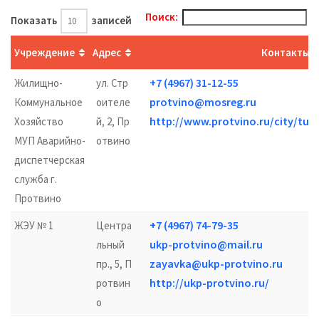
Поиск:
Показать
записей
Учреждение
Адрес
Контакты
+7 (4967) 31-12-55
Жилищно-
ул. Стр
protvino@mosreg.ru
Коммунальное
оителе
http://www.protvino.ru/city/tur
Хозяйство
й, 2, Пр
МУП Аварийно-
отвино
диспетчерская
служба г.
Протвино
+7 (4967) 74-79-35
ЖЭУ № 1
Центра
ukp-protvino@mail.ru
льный
zayavka@ukp-protvino.ru
пр., 5, П
http://ukp-protvino.ru/
ротвин
о