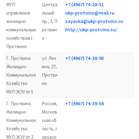
+7 (4967) 74-28-51
МУП
Центра
ukp-protvino@mail.ru
управление
льный
zayavka@ukp-protvino.ru
жилищно-
пр., 3, П
http://ukp-protvino.ru/
коммунальным
ротвин
хозяйством г.
о
Протвино
+7 (4967) 74-38-95
Г. Протвино
ул. Лен
Жилищно-
ина, 27,
Коммунальное
Протви
Хозяйство
но
МУП ЖЭУ № 5
+7 (4967) 74-39-56
Г. Протвино
Россия,
Жилищно-
Москов
Коммунальное
ская об
Хозяйство
ласть, г
МУП ЖЭУ № 2
ородск