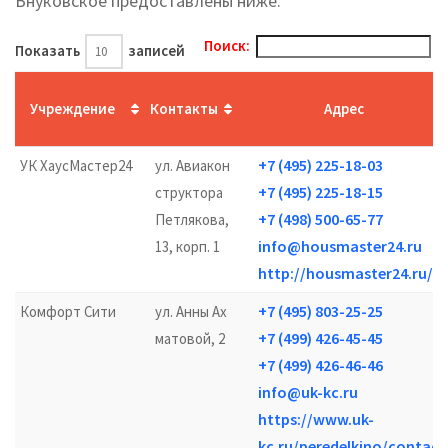
Внуковское предоставлены ниже.
Поиск:
Показать
записей
Учреждение
Контакты
Адрес
+7 (495) 225-18-03
УК ХаусМастер24
ул. Авиакон
+7 (495) 225-18-15
структора
+7 (498) 500-65-77
Петлякова,
info@housmaster24.ru
13, корп. 1
http://housmaster24.ru/
+7 (495) 803-25-25
Комфорт Сити
ул. Анны Ах
+7 (499) 426-45-45
матовой, 2
+7 (499) 426-46-46
info@uk-kc.ru
https://www.uk-
kc.ru/peredelkino/contact