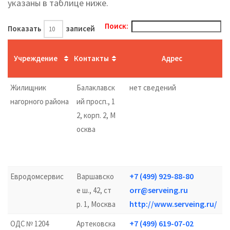
указаны в таблице ниже.
Поиск:
Показать
записей
Учреждение
Контакты
Адрес
Жилищник
Балаклавск
нет сведений
нагорного района
ий просп., 1
2, корп. 2, М
осква
+7 (499) 929-88-80
Евродомсервис
Варшавско
orr@serveing.ru
е ш., 42, ст
http://www.serveing.ru/
р. 1, Москва
+7 (499) 619-07-02
ОДС № 1204
Артековска