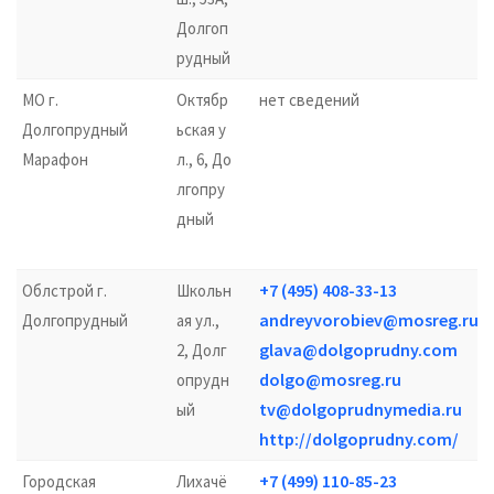
Долгоп
рудный
МО г.
Октябр
нет сведений
Долгопрудный
ьская у
Марафон
л., 6, До
лгопру
дный
+7 (495) 408-33-13
Облстрой г.
Школьн
andreyvorobiev@mosreg.ru
Долгопрудный
ая ул.,
glava@dolgoprudny.com
2, Долг
dolgo@mosreg.ru
опрудн
tv@dolgoprudnymedia.ru
ый
http://dolgoprudny.com/
+7 (499) 110-85-23
Городская
Лихачё