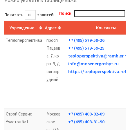
можно увидеть в таблице ниже.
Поиск:
Показать
записей
Учреждение
Адрес
Контакты
+7 (495) 579-59-26
Теплоперспектива
просп.
+7 (495) 579-59-25
Пацаев
teploperspektiva@rambler.ru
а, 7, ко
info@mosenergosbyt.ru
рп. 9, Д
https://teploperspektiva.ref
олгопр
удный
+7 (495) 408-82-09
Строй Сервис
Москов
+7 (495) 408-81-90
Участок № 1
ское
ш., 53А,