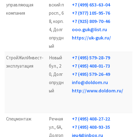
+7 (499) 653-63-04
управляющая
вский п
+7 (977) 105-95-76
компания
росп., 6
+7 (925) 809-70-46
8, корп.
ooo.guk@list.ru
4, Долг
https://uk-guk.ru/
опрудн
ый
+7 (495) 579-28-79
СтройЖилИнвест-
Новый
+7 (495) 408-01-73
эксплуатация
бул., 2
+7 (495) 579-26-49
0, Долг
info@doldom.ru
опрудн
http://www.doldom.ru/
ый
+7 (495) 408-27-22
Спецмонтаж
Речная
+7 (495) 408-93-35
ул., 6А,
jeu4@inbox.ru
Долгоп