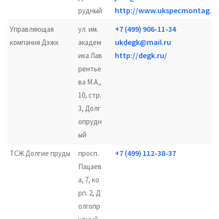
http://www.ukspecmontag.ru
рудный
+7 (499) 906-11-34
Управляющая
ул. им.
ukdegk@mail.ru
компания Дэжк
академ
http://degk.ru/
ика Лав
рентье
ва М.А.,
10, стр.
3, Долг
опрудн
ый
+7 (499) 112-38-37
ТСЖ Долгие пруды
просп.
Пацаев
а, 7, ко
рп. 2, Д
олгопр